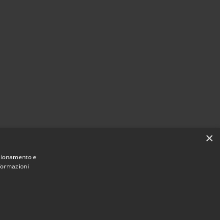
×
nzionamento e
nformazioni
Municipium
Accesso
di Gazzada Schianno • Powered by
•
redazione