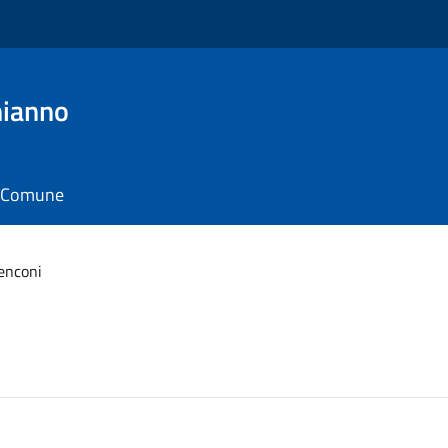
hianno
il Comune
enconi