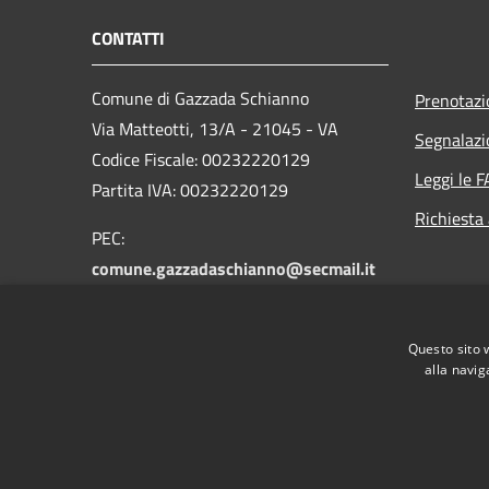
CONTATTI
Comune di Gazzada Schianno
Prenotaz
Via Matteotti, 13/A - 21045 - VA
Segnalazi
Codice Fiscale: 00232220129
Leggi le 
Partita IVA: 00232220129
Richiesta
PEC:
comune.gazzadaschianno@secmail.it
Centralino Unico: +39 0332 875111
Questo sito 
alla navig
RSS
Accessibilità
Privacy
Cookie
Mappa de