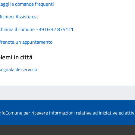
Leggi le domande frequenti
Richiedi Assistenza
Chiama il comune +39 0332 875111
Prenota un appuntamento
lemi in città
Segnala disservizio
foComune per ricevere informazioni relative ad iniziative ed atti