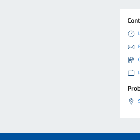
Cont
Prob