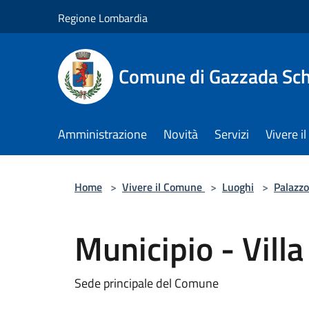
Salta al contenuto principale
Regione Lombardia
Comune di Gazzada Sc
Amministrazione
Novità
Servizi
Vivere 
Home
>
Vivere il Comune
>
Luoghi
>
Palazzo
Municipio - Villa
Sede principale del Comune