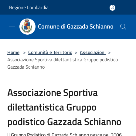
Salta al contenuto principale
Regione Lombardia
Comune di Gazzada Schianno
Home
>
Comunità e Territorio
>
Associazioni
>
Associazione Sportiva dilettantistica Gruppo podistico
Gazzada Schianno
Associazione Sportiva
dilettantistica Gruppo
podistico Gazzada Schianno
Il Gruppo Podistico di Gazzada Schianno nasce nel 2006,