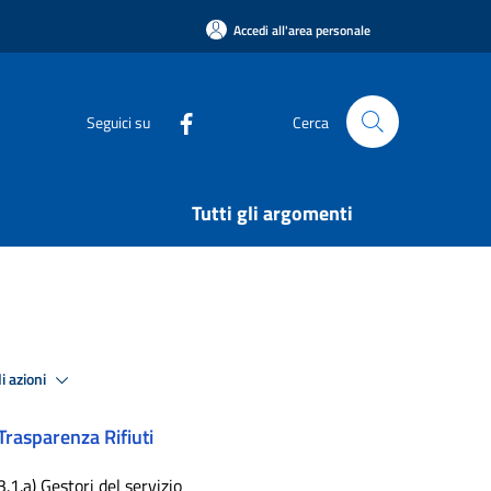
Accedi all'area personale
Seguici su
Cerca
Tutti gli argomenti
i azioni
Trasparenza Rifiuti
3.1.a) Gestori del servizio