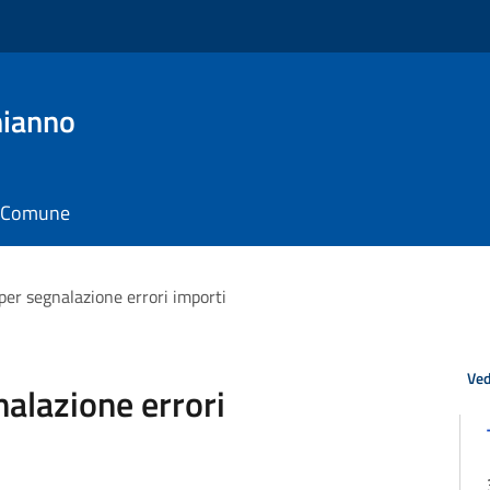
hianno
il Comune
per segnalazione errori importi
Ved
nalazione errori