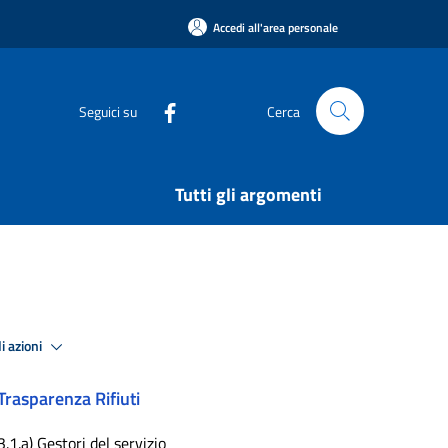
Accedi all'area personale
Seguici su
Cerca
Tutti gli argomenti
i azioni
Trasparenza Rifiuti
3.1.a) Gestori del servizio