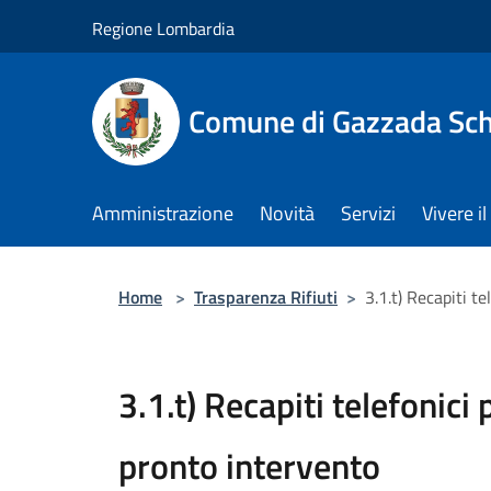
Salta al contenuto principale
Regione Lombardia
Comune di Gazzada Sc
Amministrazione
Novità
Servizi
Vivere 
Home
>
Trasparenza Rifiuti
>
3.1.t) Recapiti te
3.1.t) Recapiti telefonici p
pronto intervento